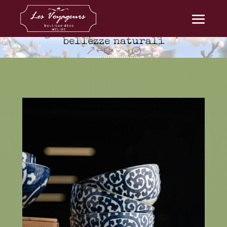
Giappone paese eterno una fusione tra
avanguardia, tradizioni, sapori e
bellezze naturali
&#x33;