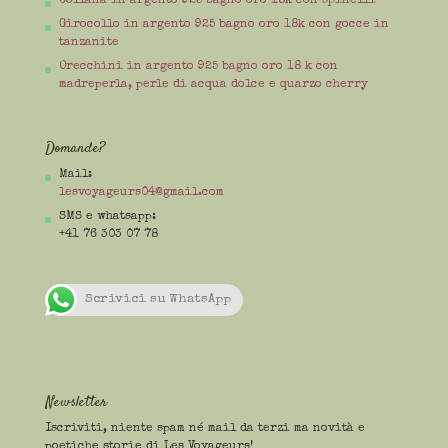
Collana in argento 925 bagno oro 18k con spinelli
Girocollo in argento 925 bagno oro 18k con gocce in
tanzanite
Orecchini in argento 925 bagno oro 18 k con
madreperla, perle di acqua dolce e quarzo cherry
Domande?
Mail:
lesvoyageurs04@gmail.com
SMS e whatsapp:
+41 76 303 07 78
Scrivici su WhatsApp
Newsletter
Iscriviti, niente spam né mail da terzi ma novità e
poetiche storie di Les Voyageurs!