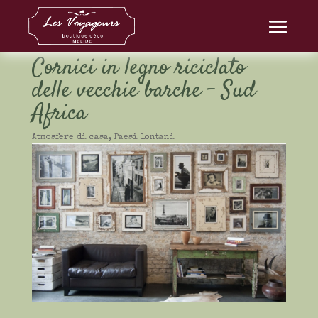
Cornici in legno riciclato
delle vecchie barche – Sud
Africa
Atmosfere di casa
,
Paesi lontani