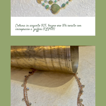
Collana in argento 925, bagno oro 18k rosato con
crisoprasio e zaffiri (5LV478)