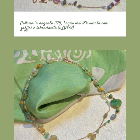
Collana in argento 925, bagno oro 18k rosato con
zaffiri e labradorite (5LV479)