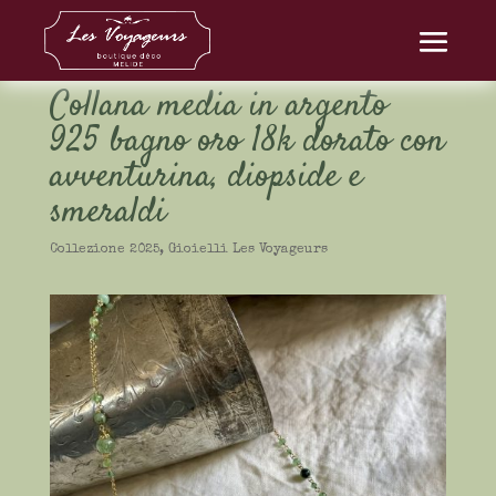
Collana media in argento
925 bagno oro 18k dorato con
avventurina, diopside e
smeraldi
Collezione 2025
,
Gioielli Les Voyageurs