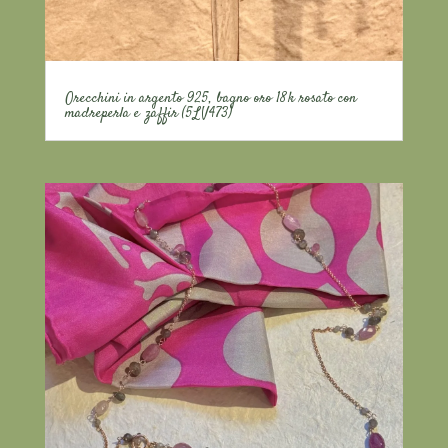
Orecchini in argento 925, bagno oro 18k rosato con
madreperla e zaffir (5LV473)