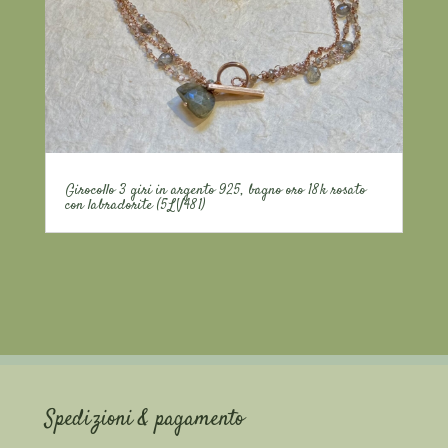
Girocollo 3 giri in argento 925, bagno oro 18k rosato
con labradorite (5LV481)
Spedizioni & pagamento