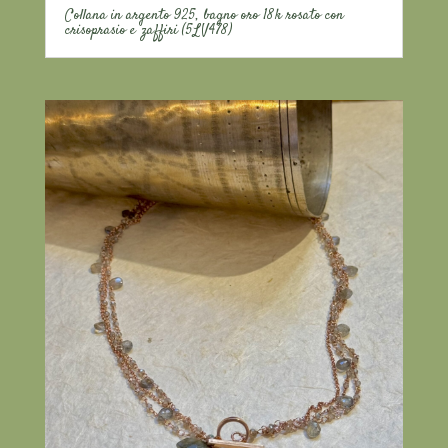
Collana in argento 925, bagno oro 18k rosato con
crisoprasio e zaffiri (5LV478)