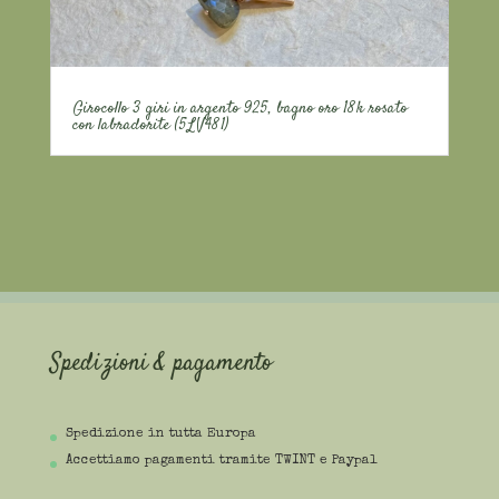
Girocollo 3 giri in argento 925, bagno oro 18k rosato
con labradorite (5LV481)
Spedizioni & pagamento
Spedizione in tutta Europa
Accettiamo pagamenti tramite TWINT e Paypal