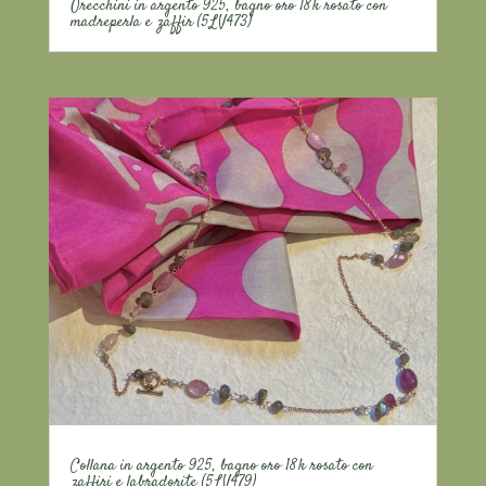
Orecchini in argento 925, bagno oro 18k rosato con
madreperla e zaffir (5LV473)
Collana in argento 925, bagno oro 18k rosato con
zaffiri e labradorite (5LV479)