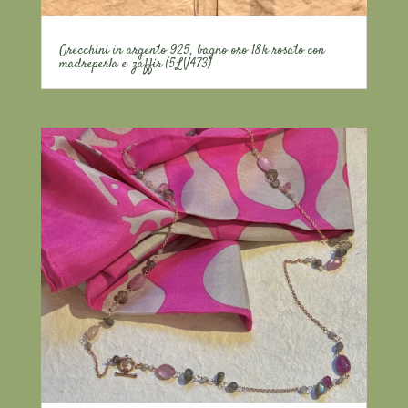
Orecchini in argento 925, bagno oro 18k rosato con
madreperla e zaffir (5LV473)