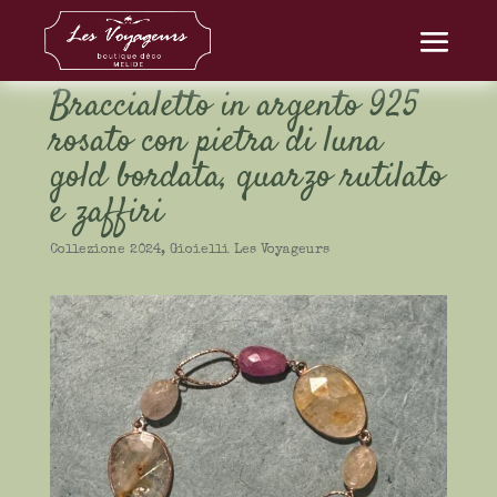
Braccialetto in argento 925
rosato con pietra di luna
gold bordata, quarzo rutilato
e zaffiri
Collezione 2024
,
Gioielli Les Voyageurs