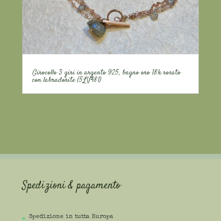
Girocollo 3 giri in argento 925, bagno oro 18k rosato
con labradorite (5LV481)
Spedizioni & pagamento
Spedizione in tutta Europa