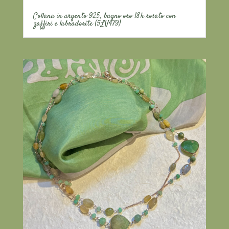
Collana in argento 925, bagno oro 18k rosato con
zaffiri e labradorite (5LV479)