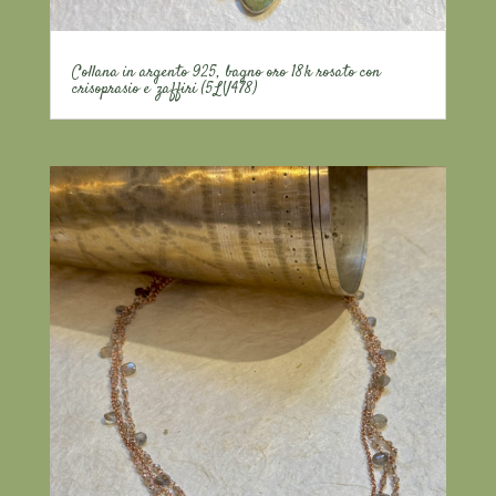
Collana in argento 925, bagno oro 18k rosato con
crisoprasio e zaffiri (5LV478)