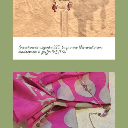
Orecchini in argento 925, bagno oro 18k rosato con
madreperla e zaffir (5LV473)