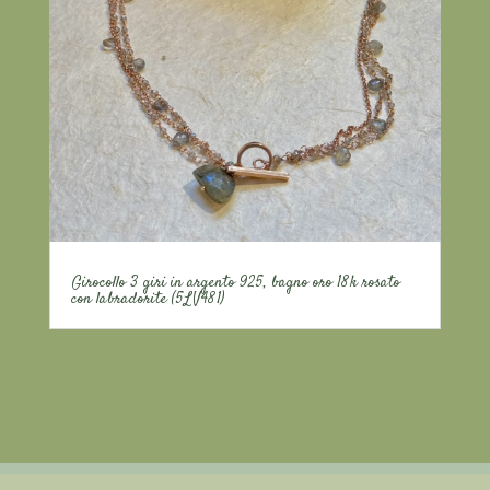
Girocollo 3 giri in argento 925, bagno oro 18k rosato
con labradorite (5LV481)