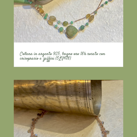
Collana in argento 925, bagno oro 18k rosato con
crisoprasio e zaffiri (5LV478)