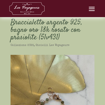
Braccialetto argento 925,
bagno oro 18k rosato con
prasiolite (5lv431)
Collezione 2025
,
Gioielli Les Voyageurs