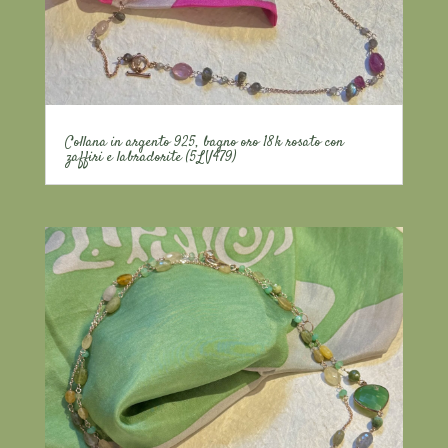
Collana in argento 925, bagno oro 18k rosato con
zaffiri e labradorite (5LV479)