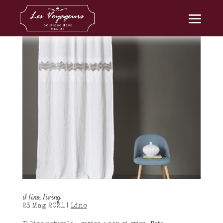
il lino, living
23 Mag 2021
|
Lino