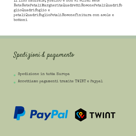
Il lino naturale, pratico e non si stira. Rete
ReteRetePetaliMargheritaQuadrettiRosonePetaliQuadrifo
glioQuadrifoglio e
petaliQuadrifoglioPetaliRosonefinitura con asole e
bottoni
Spedizioni & pagamento
Spedizione in tutta Europa
Accettiamo pagamenti tramite TWINT e Paypal