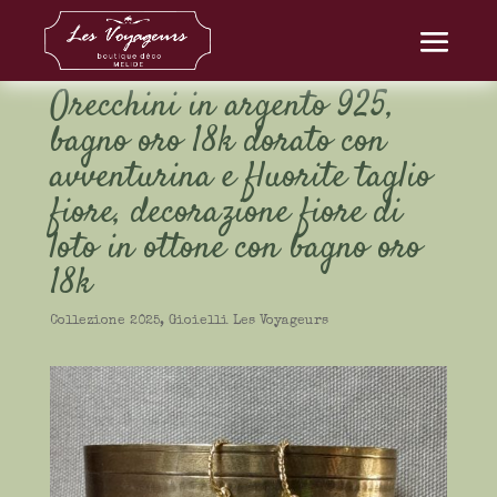
Orecchini in argento 925,
bagno oro 18k dorato con
avventurina e fluorite taglio
fiore, decorazione fiore di
loto in ottone con bagno oro
18k
Collezione 2025
,
Gioielli Les Voyageurs