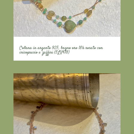
Collana in argento 925, bagno oro 18k rosato con
crisoprasio e zaffiri (5LV478)