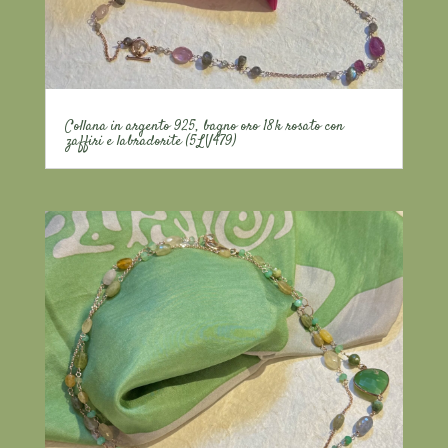
Collana in argento 925, bagno oro 18k rosato con
zaffiri e labradorite (5LV479)