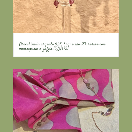
Orecchini in argento 925, bagno oro 18k rosato con
madreperla e zaffir (5LV473)