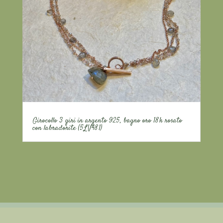
Girocollo 3 giri in argento 925, bagno oro 18k rosato
con labradorite (5LV481)